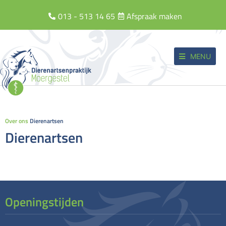
013 - 513 14 65
Afspraak maken
MENU
Over ons
Dierenartsen
Dierenartsen
Openingstijden